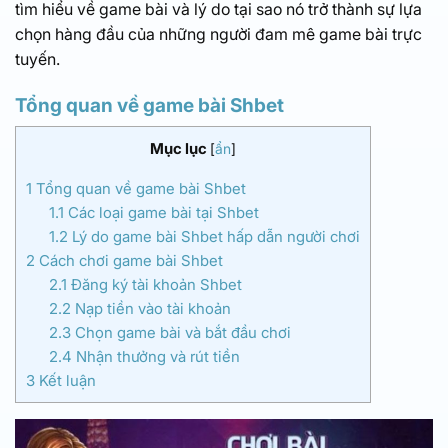
tìm hiểu về game bài và lý do tại sao nó trở thành sự lựa
chọn hàng đầu của những người đam mê game bài trực
tuyến.
Tổng quan về game bài Shbet
Mục lục
[
ẩn
]
1
Tổng quan về game bài Shbet
1.1
Các loại game bài tại Shbet
1.2
Lý do game bài Shbet hấp dẫn người chơi
2
Cách chơi game bài Shbet
2.1
Đăng ký tài khoản Shbet
2.2
Nạp tiền vào tài khoản
2.3
Chọn game bài và bắt đầu chơi
2.4
Nhận thưởng và rút tiền
3
Kết luận