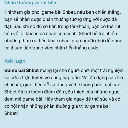
Nhận thưởng và rút tiền
Khi tham gia chơi game bài Shbet, nếu bạn chiến thắng,
bạn sẽ nhận được phần thưởng tương ứng với cược đã
đặt. Sau khi có đủ số tiền trong tài khoản, bạn có thể rút
tiền về tài khoản cá nhân của mình. Shbet hỗ trợ nhiều
phương thức rút tiền khác nhau, giúp người chơi dễ dàng
và thuận tiện trong việc nhận tiền thắng cược.
Kết luận
Game bài Shbet
mang lại cho người chơi một trải nghiệm
cá cược trực tuyến vô cùng hấp dẫn. Với đa dạng các trò
chơi bài, giao diện dễ sử dụng và hệ thống bảo mật cao,
Shbet đã trở thành điểm đến yêu thích của những người
đam mê game bài. Hãy tham gia ngay để thử sức và có
cơ hội nhận những phần thưởng giá trị từ game bài
Shbet!