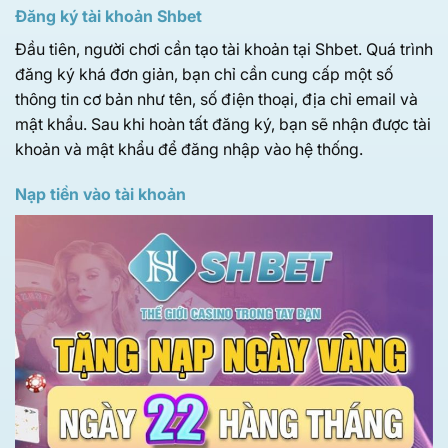
Đăng ký tài khoản Shbet
Đầu tiên, người chơi cần tạo tài khoản tại Shbet. Quá trình
đăng ký khá đơn giản, bạn chỉ cần cung cấp một số
thông tin cơ bản như tên, số điện thoại, địa chỉ email và
mật khẩu. Sau khi hoàn tất đăng ký, bạn sẽ nhận được tài
khoản và mật khẩu để đăng nhập vào hệ thống.
Nạp tiền vào tài khoản