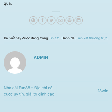
qua.
Bài viết này được đăng trong
Tin tức
. Đánh dấu
liên kết thường trực
.
ADMIN
Nhà cái Fun88 – Địa chỉ cá
13win
cược uy tín, giải trí đỉnh cao