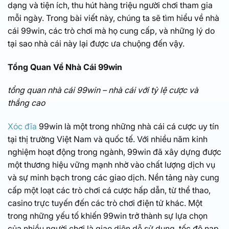
dạng và tiện ích, thu hút hàng triệu người chơi tham gia
mỗi ngày. Trong bài viết này, chúng ta sẽ tìm hiểu về nhà
cái 99win, các trò chơi mà họ cung cấp, và những lý do
tại sao nhà cái này lại được ưa chuộng đến vậy.
Tổng Quan Về Nhà Cái 99win
tổng quan nhà cái 99win – nhà cái với tỷ lệ cược và
thắng cao
Xóc đĩa
99win là một trong những nhà cái cá cược uy tín
tại thị trường Việt Nam và quốc tế. Với nhiều năm kinh
nghiệm hoạt động trong ngành, 99win đã xây dựng được
một thương hiệu vững mạnh nhờ vào chất lượng dịch vụ
và sự minh bạch trong các giao dịch. Nền tảng này cung
cấp một loạt các trò chơi cá cược hấp dẫn, từ thể thao,
casino trực tuyến đến các trò chơi điện tử khác. Một
trong những yếu tố khiến 99win trở thành sự lựa chọn
của nhiều người chơi là giao diện dễ sử dụng, tốc độ nạp