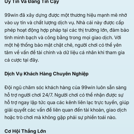
Uy Tín Và Đáng Tin Cậy
99win đã xây dựng được một thương hiệu mạnh mẽ nhờ
vào uy tín và chất lượng dịch vụ. Nhà cái này được cấp
phép hoạt động hợp pháp tại các thị trường lớn, đảm bảo
tính minh bạch và công bằng trong mọi giao dịch. Với
một hệ thống bảo mật chặt chẽ, người chơi có thể yên
tâm về vấn đề tài chính và dữ liệu cá nhân khi tham gia
cá cược tại đây.
Dịch Vụ Khách Hàng Chuyên Nghiệp
Đội ngũ chăm sóc khách hàng của 99win luôn sẵn sàng
hỗ trợ người chơi 24/7. Người chơi có thể nhận được sự
hỗ trợ ngay lập tức qua các kênh liên lạc trực tuyến, giúp
giải quyết các vấn đề liên quan đến tài khoản, giao dịch
hoặc trò chơi mà không gặp phải sự phiền toái nào.
Cơ Hội Thắng Lớn