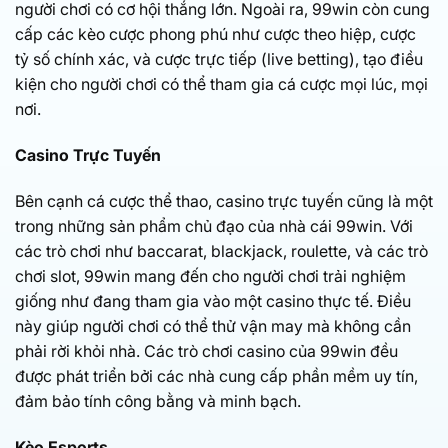
người chơi có cơ hội thắng lớn. Ngoài ra, 99win còn cung
cấp các kèo cược phong phú như cược theo hiệp, cược
tỷ số chính xác, và cược trực tiếp (live betting), tạo điều
kiện cho người chơi có thể tham gia cá cược mọi lúc, mọi
nơi.
Casino Trực Tuyến
Bên cạnh cá cược thể thao, casino trực tuyến cũng là một
trong những sản phẩm chủ đạo của nhà cái 99win. Với
các trò chơi như baccarat, blackjack, roulette, và các trò
chơi slot, 99win mang đến cho người chơi trải nghiệm
giống như đang tham gia vào một casino thực tế. Điều
này giúp người chơi có thể thử vận may mà không cần
phải rời khỏi nhà. Các trò chơi casino của 99win đều
được phát triển bởi các nhà cung cấp phần mềm uy tín,
đảm bảo tính công bằng và minh bạch.
Kèo Esports