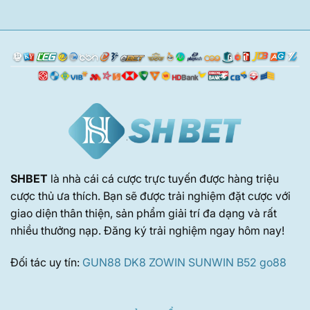
SHBET
là nhà cái cá cược trực tuyến được hàng triệu
cược thủ ưa thích. Bạn sẽ được trải nghiệm đặt cược với
giao diện thân thiện, sản phẩm giải trí đa dạng và rất
nhiều thưởng nạp. Đăng ký trải nghiệm ngay hôm nay!
Đối tác uy tín:
GUN88
DK8
ZOWIN
SUNWIN
B52
go88