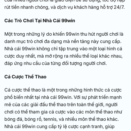
rút tiền nhanh chóng, và dịch vụ khách hàng hỗ trợ 24/7.
Các Trò Chơi Tại Nhà Cái 99win
Một trong những lý do khiến 99win thu hút người chơi là
danh mục trò chơi đa dạng mà nền tảng này cung cấp.
Nhà cái 99win không chỉ tập trung vào một loại hình cá
cược duy nhất, mà mở rộng ra nhiều thể loại khác nhau,
đáp ứng nhu cầu của từng đối tượng người chơi.
Cá Cược Thể Thao
Cá cược thể thao là một trong những hình thức cá cược
phổ biến nhất tại nhà cái 99win. Với sự phát triển mạnh
mẽ của các giải đấu thể thao trên toàn thế giới, người
chơi có thể tham gia cá cược vào các môn thể thao như
bóng đá, bóng rổ, tennis, và nhiều môn thể thao khác.
Nhà cái 99win cung cấp tỷ lệ cược cạnh tranh, giúp