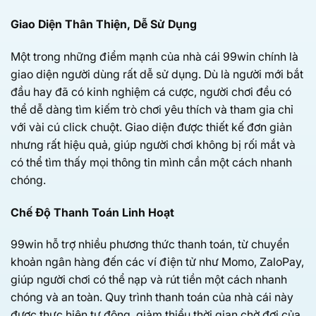
Giao Diện Thân Thiện, Dễ Sử Dụng
Một trong những điểm mạnh của nhà cái 99win chính là
giao diện người dùng rất dễ sử dụng. Dù là người mới bắt
đầu hay đã có kinh nghiệm cá cược, người chơi đều có
thể dễ dàng tìm kiếm trò chơi yêu thích và tham gia chỉ
với vài cú click chuột. Giao diện được thiết kế đơn giản
nhưng rất hiệu quả, giúp người chơi không bị rối mắt và
có thể tìm thấy mọi thông tin mình cần một cách nhanh
chóng.
Chế Độ Thanh Toán Linh Hoạt
99win hỗ trợ nhiều phương thức thanh toán, từ chuyển
khoản ngân hàng đến các ví điện tử như Momo, ZaloPay,
giúp người chơi có thể nạp và rút tiền một cách nhanh
chóng và an toàn. Quy trình thanh toán của nhà cái này
được thực hiện tự động, giảm thiểu thời gian chờ đợi của