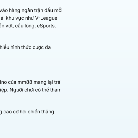
 vào hàng ngàn trận đấu mỗi
giải khu vực như V-League
 vợt, cầu lông, eSports,
nhiều hình thức cược đa
ino của mm88 mang lại trải
iệp. Người chơi có thể tham
g cao cơ hội chiến thắng