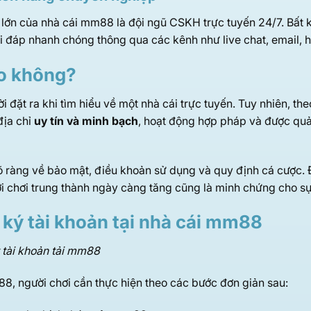
lớn của nhà cái mm88 là đội ngũ CSKH trực tuyến 24/7. Bất 
i đáp nhanh chóng thông qua các kênh như live chat, email, h
o không?
ời đặt ra khi tìm hiểu về một nhà cái trực tuyến. Tuy nhiên, t
địa chỉ
uy tín và minh bạch
, hoạt động hợp pháp và được quả
õ ràng về bảo mật, điều khoản sử dụng và quy định cá cược. Đ
ời chơi trung thành ngày càng tăng cũng là minh chứng cho s
ký tài khoản tại nhà cái mm88
t tài khoản tải mm88
8, người chơi cần thực hiện theo các bước đơn giản sau: