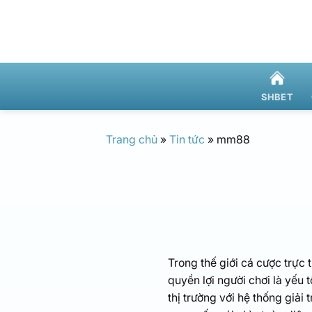
Bỏ
qua
nội
dung
SHBET
Trang chủ
»
Tin tức
»
mm88
Trong thế giới cá cược trực
quyền lợi người chơi là yếu 
thị trường với hệ thống giải