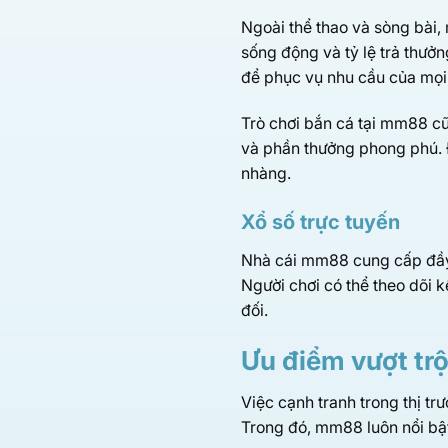
Ngoài thể thao và sòng bài
sống động và tỷ lệ trả thưở
để phục vụ nhu cầu của mọi 
Trò chơi bắn cá tại mm88 cũ
và phần thưởng phong phú. Đ
nhàng.
Xổ số trực tuyến
Nhà cái mm88 cung cấp đầy 
Người chơi có thể theo dõi k
đối.
Ưu điểm vượt tr
Việc cạnh tranh trong thị t
Trong đó, mm88 luôn nổi bậ