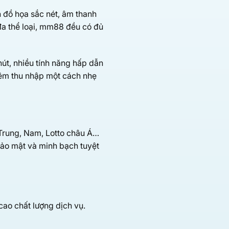
 đồ họa sắc nét, âm thanh
 đa thể loại, mm88 đều có đủ
út, nhiều tính năng hấp dẫn
thêm thu nhập một cách nhẹ
Trung, Nam, Lotto châu Á…
 bảo mật và minh bạch tuyệt
cao chất lượng dịch vụ.