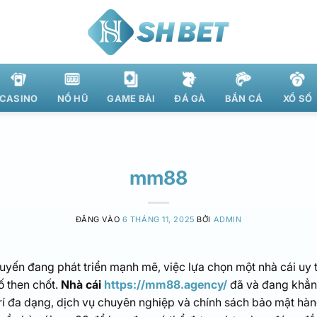
CASINO
NỔ HŨ
GAME BÀI
ĐÁ GÀ
BẮN CÁ
XỔ SỐ
mm88
ĐĂNG VÀO
6 THÁNG 11, 2025
BỞI
ADMIN
 tuyến đang phát triển mạnh mẽ, việc lựa chọn một nhà cái uy
tố then chốt.
Nhà cái
https://mm88.agency/
đã và đang khẳng
 trí đa dạng, dịch vụ chuyên nghiệp và chính sách bảo mật hàn