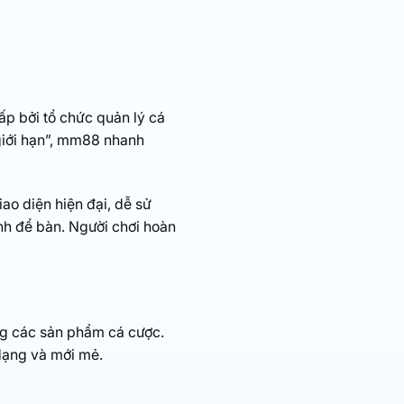
ấp bởi tổ chức quản lý cá
 giới hạn”, mm88 nhanh
o diện hiện đại, dễ sử
ính để bàn. Người chơi hoàn
ng các sản phẩm cá cược.
dạng và mới mẻ.