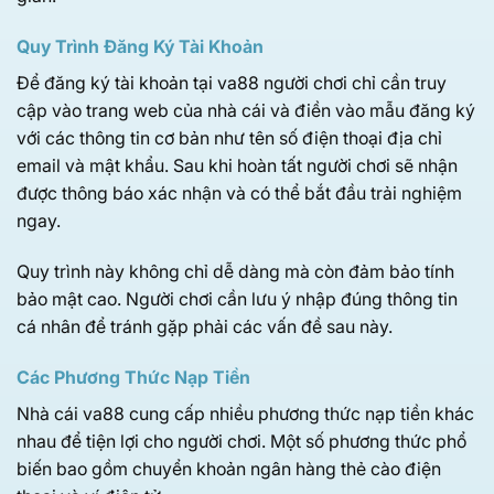
Quy Trình Đăng Ký Tài Khoản
Để đăng ký tài khoản tại va88 người chơi chỉ cần truy
cập vào trang web của nhà cái và điền vào mẫu đăng ký
với các thông tin cơ bản như tên số điện thoại địa chỉ
email và mật khẩu. Sau khi hoàn tất người chơi sẽ nhận
được thông báo xác nhận và có thể bắt đầu trải nghiệm
ngay.
Quy trình này không chỉ dễ dàng mà còn đảm bảo tính
bảo mật cao. Người chơi cần lưu ý nhập đúng thông tin
cá nhân để tránh gặp phải các vấn đề sau này.
Các Phương Thức Nạp Tiền
Nhà cái va88 cung cấp nhiều phương thức nạp tiền khác
nhau để tiện lợi cho người chơi. Một số phương thức phổ
biến bao gồm chuyển khoản ngân hàng thẻ cào điện