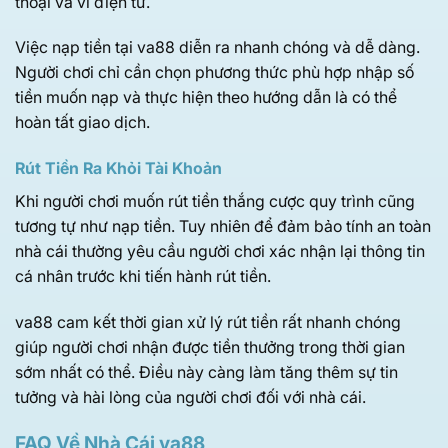
thoại và ví điện tử.
Việc nạp tiền tại va88 diễn ra nhanh chóng và dễ dàng.
Người chơi chỉ cần chọn phương thức phù hợp nhập số
tiền muốn nạp và thực hiện theo hướng dẫn là có thể
hoàn tất giao dịch.
Rút Tiền Ra Khỏi Tài Khoản
Khi người chơi muốn rút tiền thắng cược quy trình cũng
tương tự như nạp tiền. Tuy nhiên để đảm bảo tính an toàn
nhà cái thường yêu cầu người chơi xác nhận lại thông tin
cá nhân trước khi tiến hành rút tiền.
va88 cam kết thời gian xử lý rút tiền rất nhanh chóng
giúp người chơi nhận được tiền thưởng trong thời gian
sớm nhất có thể. Điều này càng làm tăng thêm sự tin
tưởng và hài lòng của người chơi đối với nhà cái.
FAQ Về Nhà Cái va88