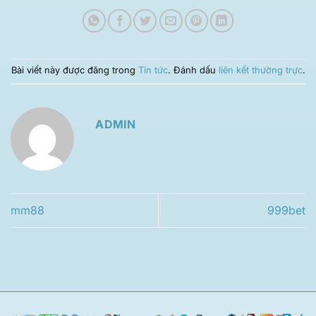
Bài viết này được đăng trong
Tin tức
. Đánh dấu
liên kết thường trực
.
ADMIN
mm88
999bet