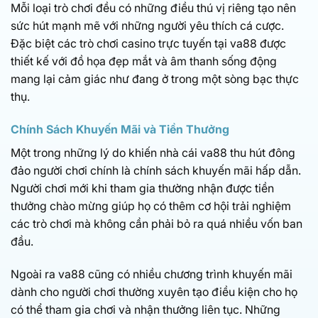
Mỗi loại trò chơi đều có những điều thú vị riêng tạo nên
sức hút mạnh mẽ với những người yêu thích cá cược.
Đặc biệt các trò chơi casino trực tuyến tại va88 được
thiết kế với đồ họa đẹp mắt và âm thanh sống động
mang lại cảm giác như đang ở trong một sòng bạc thực
thụ.
Chính Sách Khuyến Mãi và Tiền Thưởng
Một trong những lý do khiến nhà cái va88 thu hút đông
đảo người chơi chính là chính sách khuyến mãi hấp dẫn.
Người chơi mới khi tham gia thường nhận được tiền
thưởng chào mừng giúp họ có thêm cơ hội trải nghiệm
các trò chơi mà không cần phải bỏ ra quá nhiều vốn ban
đầu.
Ngoài ra va88 cũng có nhiều chương trình khuyến mãi
dành cho người chơi thường xuyên tạo điều kiện cho họ
có thể tham gia chơi và nhận thưởng liên tục. Những