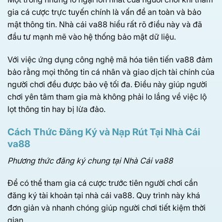
gia cá cược trực tuyến chính là vấn đề an toàn và bảo
mật thông tin. Nhà cái va88 hiểu rất rõ điều này và đã
đầu tư mạnh mẽ vào hệ thống bảo mật dữ liệu.
Với việc ứng dụng công nghệ mã hóa tiên tiến va88 đảm
bảo rằng mọi thông tin cá nhân và giao dịch tài chính của
người chơi đều được bảo vệ tối đa. Điều này giúp người
chơi yên tâm tham gia mà không phải lo lắng về việc lộ
lọt thông tin hay bị lừa đảo.
Cách Thức Đăng Ký và Nạp Rút Tại Nhà Cái
va88
Phương thức đăng ký chung tại Nhà Cái va88
Để có thể tham gia cá cược trước tiên người chơi cần
đăng ký tài khoản tại nhà cái va88. Quy trình này khá
đơn giản và nhanh chóng giúp người chơi tiết kiệm thời
gian.