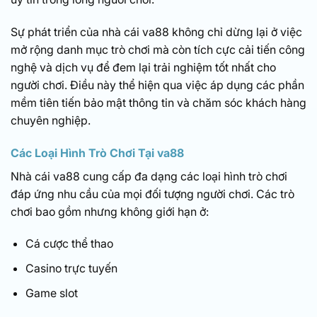
Sự phát triển của nhà cái va88 không chỉ dừng lại ở việc
mở rộng danh mục trò chơi mà còn tích cực cải tiến công
nghệ và dịch vụ để đem lại trải nghiệm tốt nhất cho
người chơi. Điều này thể hiện qua việc áp dụng các phần
mềm tiên tiến bảo mật thông tin và chăm sóc khách hàng
chuyên nghiệp.
Các Loại Hình Trò Chơi Tại va88
Nhà cái va88 cung cấp đa dạng các loại hình trò chơi
đáp ứng nhu cầu của mọi đối tượng người chơi. Các trò
chơi bao gồm nhưng không giới hạn ở:
Cá cược thể thao
Casino trực tuyến
Game slot